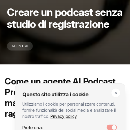
Creare un podcast senza
studio di registrazione
AGENT AI
Come un agente AI Podcast
Producer trasforma il
Questo sito utilizza i cookie
marketing in voce per
Utilizziamo i cookie per personalizzare contenuti,
fornire funzionalità dei social media e analizzare il
raggiungere nuovi clienti.
nostro traffico.
Privacy policy
.
Preferenze