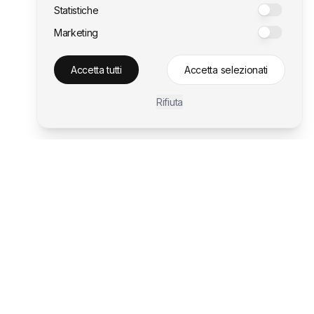
Statistiche
Marketing
Accetta tutti
Accetta selezionati
Rifiuta
Contattaci
Contattaci